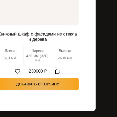
Книжный шкаф с фасадами из стекла
Шкаф с
и дерева
Длина
Ширина
Высота
Длина
420 мм (320)
870 мм
2430 мм
870 мм
мм
230000 ₽
ДОБАВИТЬ В КОРЗИНУ
Д