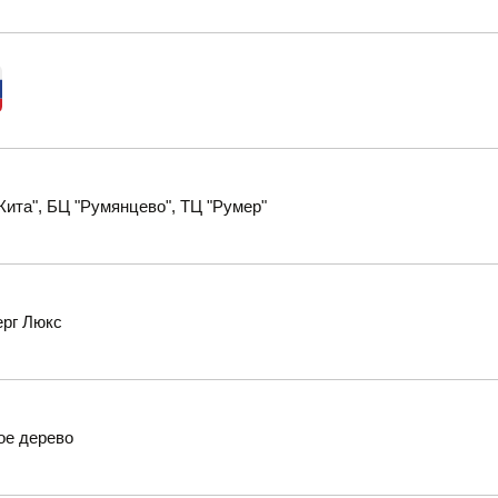
Кита", БЦ "Румянцево", ТЦ "Румер"
ерг Люкс
ое дерево