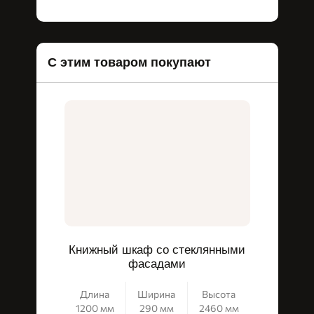
С этим товаром покупают
Книжный шкаф со стеклянными
Ком
фасадами
Длина
Ширина
Высота
Длин
1200 мм
290 мм
2460 мм
1200 