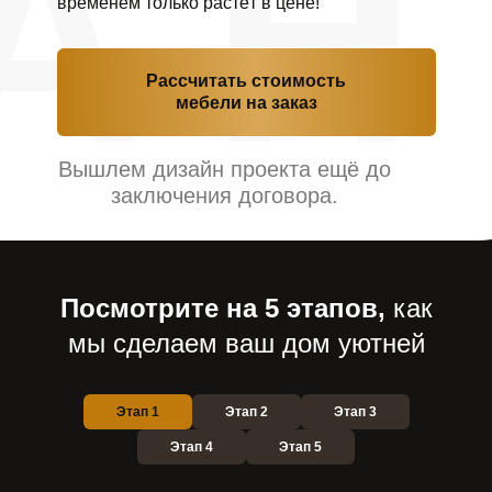
временем только растёт в цене!
Рассчитать стоимость
мебели на заказ
Вышлем дизайн проекта ещё до
заключения договора.
Посмотрите на 5 этапов,
как
мы сделаем ваш дом уютней
Этап 1
Этап 2
Этап 3
Этап 4
Этап 5