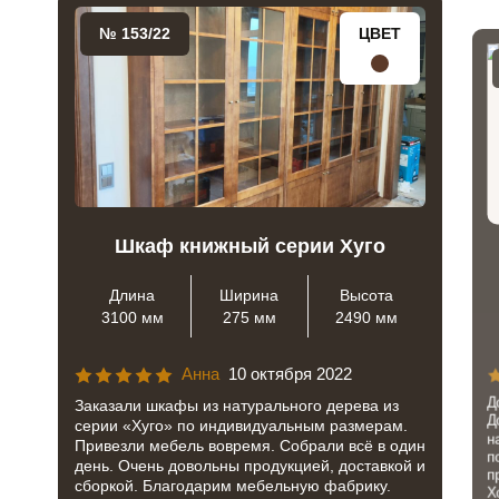
№ 153/22
ЦВЕТ
Шкаф книжный серии Хуго
Длина
Ширина
Высота
3100 мм
275 мм
2490 мм
Анна
10 октября 2022
Д
Заказали шкафы из натурального дерева из
Д
серии «Хуго» по индивидуальным размерам.
н
Привезли мебель вовремя. Собрали всё в один
п
день. Очень довольны продукцией, доставкой и
п
сборкой. Благодарим мебельную фабрику.
Х