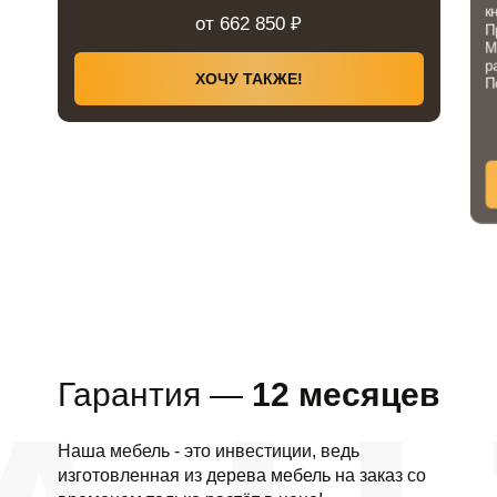
к
от 662 850 ₽
П
М
р
ХОЧУ ТАКЖЕ!
П
Гарантия —
12 месяцев
Наша мебель - это инвестиции, ведь
изготовленная из дерева мебель на заказ со