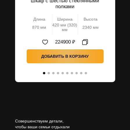
Шкаф с шестью стеклянными
Шкаф
полками
ст
Длина
Ширина
Высота
Длин
420 мм (320)
870 мм
2340 мм
870 м
мм
224900 ₽
ДОБАВИТЬ В КОРЗИНУ
Д
Совершенствуем детали,
чтобы ваши семьи отдыхали